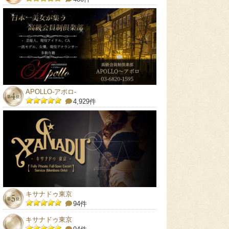
APOLLO-アポロ-
4,929件
キサナドゥ東京
94件
キサナドゥ東京