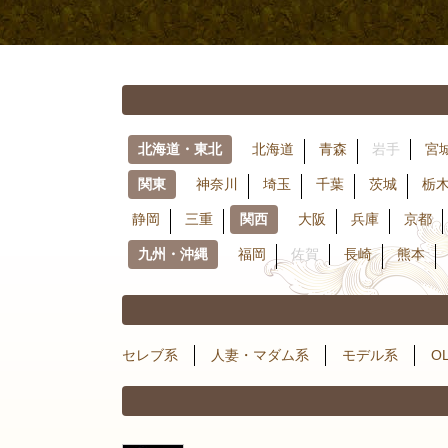
北海道・東北
北海道
青森
岩手
宮
関東
神奈川
埼玉
千葉
茨城
栃
静岡
三重
関西
大阪
兵庫
京都
九州・沖縄
福岡
佐賀
長崎
熊本
セレブ系
人妻・マダム系
モデル系
O