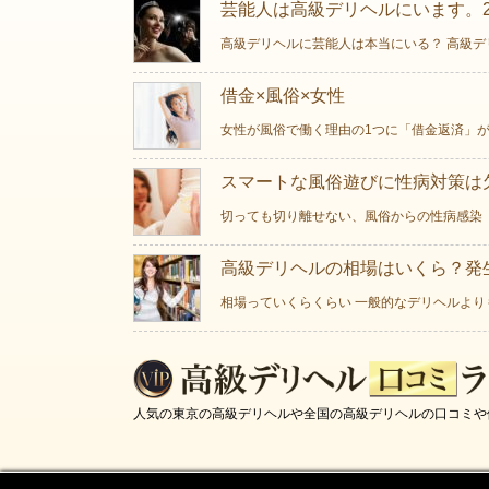
芸能人は高級デリヘルにいます。2
高級デリヘルに芸能人は本当にいる？ 高級デ
借金×風俗×女性
女性が風俗で働く理由の1つに「借金返済」が
スマートな風俗遊びに性病対策は欠
切っても切り離せない、風俗からの性病感染 
高級デリヘルの相場はいくら？発
相場っていくらくらい 一般的なデリヘルより
人気の東京の高級デリヘルや全国の高級デリヘルの口コミや