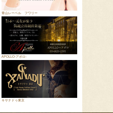
青山レーベル フワリー
APOLLO-アポロ-
キサナドゥ東京