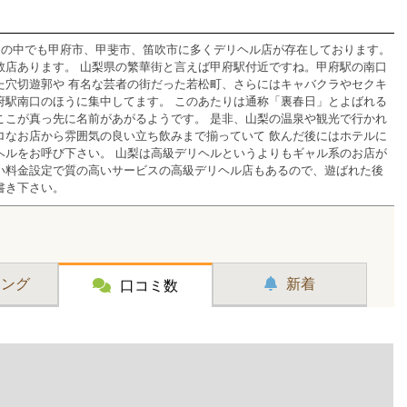
その中でも甲府市、甲斐市、笛吹市に多くデリヘル店が存在しております。
数店あります。 山梨県の繁華街と言えば甲府駅付近ですね。甲府駅の南口
た穴切遊郭や 有名な芸者の街だった若松町、さらにはキャバクラやセクキ
府駅南口のほうに集中してます。 このあたりは通称「裏春日」とよばれる
ここが真っ先に名前があがるようです。 是非、山梨の温泉や観光で行かれ
ロなお店から雰囲気の良い立ち飲みまで揃っていて 飲んだ後にはホテルに
ヘルをお呼び下さい。 山梨は高級デリヘルというよりもギャル系のお店が
い料金設定で質の高いサービスの高級デリヘル店もあるので、遊ばれた後
書き下さい。
キング
新着
口コミ数