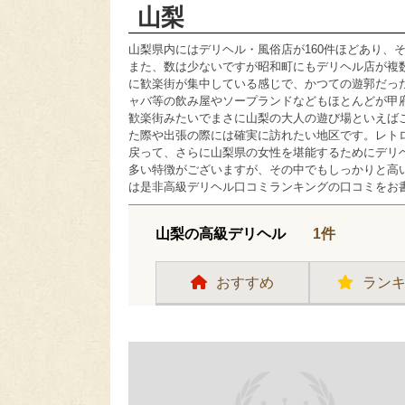
山梨
山梨県内にはデリヘル・風俗店が160件ほどあり、
また、数は少ないですが昭和町にもデリヘル店が複
に歓楽街が集中している感じで、かつての遊郭だっ
ャバ等の飲み屋やソープランドなどもほとんどが甲
歓楽街みたいでまさに山梨の大人の遊び場といえば
た際や出張の際には確実に訪れたい地区です。レト
戻って、さらに山梨県の女性を堪能するためにデリ
多い特徴がございますが、その中でもしっかりと高
は是非高級デリヘル口コミランキングの口コミをお
山梨の高級デリヘル
1件
おすすめ
ラン