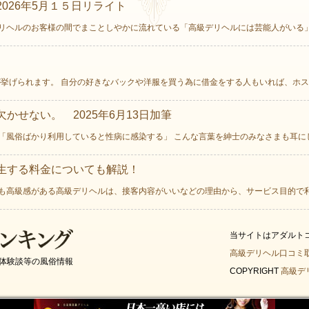
026年5月１５日リライト
リヘルのお客様の間でまことしやかに流れている「高級デリヘルには芸能人がいる」と
挙げられます。 自分の好きなバックや洋服を買う為に借金をする人もいれば、ホスト
かせない。 2025年6月13日加筆
「風俗ばかり利用していると性病に感染する」 こんな言葉を紳士のみなさまも耳にした
生する料金についても解説！
も高級感がある高級デリヘルは、接客内容がいいなどの理由から、サービス目的で利用
当サイトはアダルト
高級デリヘル口コミ
体験談等の風俗情報
COPYRIGHT
高級デ