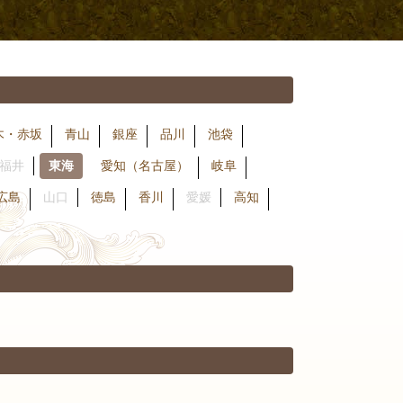
木・赤坂
青山
銀座
品川
池袋
福井
東海
愛知（名古屋）
岐阜
広島
山口
徳島
香川
愛媛
高知