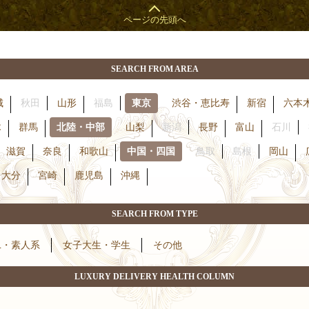
SEARCH FROM AREA
城
秋田
山形
福島
東京
渋谷・恵比寿
新宿
六本
木
群馬
北陸・中部
山梨
新潟
長野
富山
石川
滋賀
奈良
和歌山
中国・四国
鳥取
島根
岡山
大分
宮崎
鹿児島
沖縄
SEARCH FROM TYPE
L・素人系
女子大生・学生
その他
LUXURY DELIVERY HEALTH COLUMN