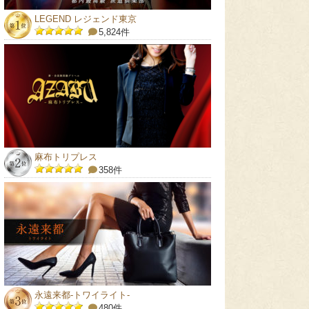
LEGEND レジェンド東京
5,824件
麻布トリプレス
358件
永遠来都-トワイライト-
480件