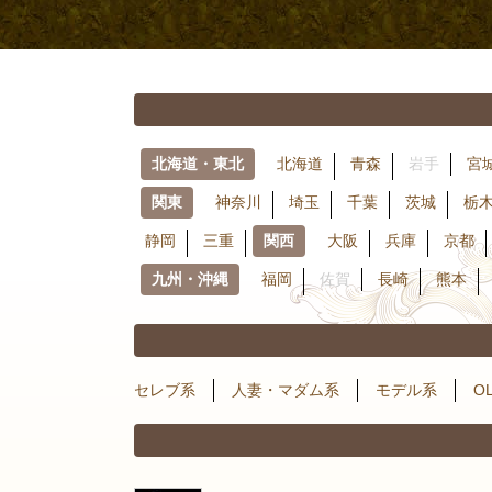
北海道・東北
北海道
青森
岩手
宮
関東
神奈川
埼玉
千葉
茨城
栃
静岡
三重
関西
大阪
兵庫
京都
九州・沖縄
福岡
佐賀
長崎
熊本
セレブ系
人妻・マダム系
モデル系
O