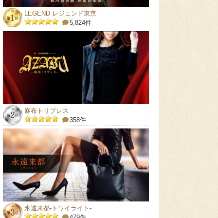
LEGEND レジェンド東京
5,824件
麻布トリプレス
358件
永遠来都-トワイライト-
479件