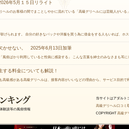
026年5月１５日リライト
リヘルのお客様の間でまことしやかに流れている「高級デリヘルには芸能人がいる」と
挙げられます。 自分の好きなバックや洋服を買う為に借金をする人もいれば、ホスト
かせない。 2025年6月13日加筆
「風俗ばかり利用していると性病に感染する」 こんな言葉を紳士のみなさまも耳にした
生する料金についても解説！
も高級感がある高級デリヘルは、接客内容がいいなどの理由から、サービス目的で利用
当サイトはアダルト
高級デリヘル口コミ
体験談等の風俗情報
COPYRIGHT
高級デ