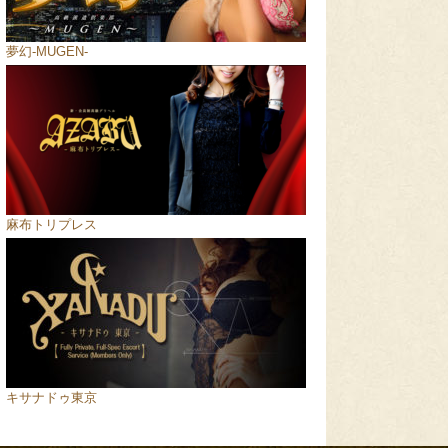
夢幻-MUGEN-
麻布トリプレス
キサナドゥ東京