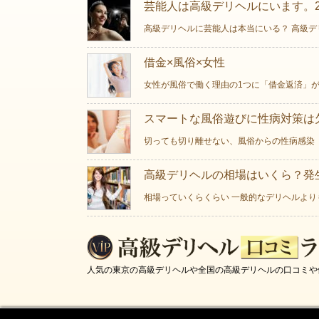
芸能人は高級デリヘルにいます。2
高級デリヘルに芸能人は本当にいる？ 高級デ
借金×風俗×女性
女性が風俗で働く理由の1つに「借金返済」が
スマートな風俗遊びに性病対策は欠
切っても切り離せない、風俗からの性病感染 
高級デリヘルの相場はいくら？発
相場っていくらくらい 一般的なデリヘルより
人気の東京の高級デリヘルや全国の高級デリヘルの口コミや