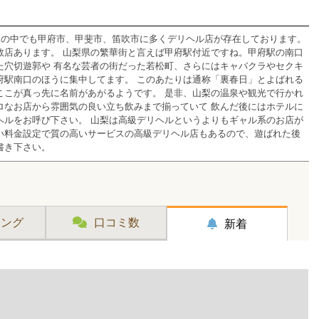
その中でも甲府市、甲斐市、笛吹市に多くデリヘル店が存在しております。
数店あります。 山梨県の繁華街と言えば甲府駅付近ですね。甲府駅の南口
た穴切遊郭や 有名な芸者の街だった若松町、さらにはキャバクラやセクキ
府駅南口のほうに集中してます。 このあたりは通称「裏春日」とよばれる
ここが真っ先に名前があがるようです。 是非、山梨の温泉や観光で行かれ
ロなお店から雰囲気の良い立ち飲みまで揃っていて 飲んだ後にはホテルに
ヘルをお呼び下さい。 山梨は高級デリヘルというよりもギャル系のお店が
い料金設定で質の高いサービスの高級デリヘル店もあるので、遊ばれた後
書き下さい。
キング
口コミ数
新着