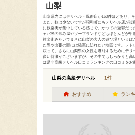
山梨
山梨県内にはデリヘル・風俗店が160件ほどあり、
また、数は少ないですが昭和町にもデリヘル店が複
に歓楽街が集中している感じで、かつての遊郭だっ
ャバ等の飲み屋やソープランドなどもほとんどが甲
歓楽街みたいでまさに山梨の大人の遊び場といえば
た際や出張の際には確実に訪れたい地区です。レト
戻って、さらに山梨県の女性を堪能するためにデリ
多い特徴がございますが、その中でもしっかりと高
は是非高級デリヘル口コミランキングの口コミをお
山梨の高級デリヘル
1件
おすすめ
ラン