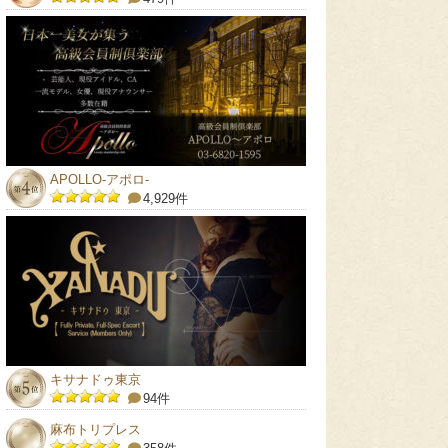
APOLLO-アポロ-
4,929件
キサナドゥ東京
94件
麻布トリプレス