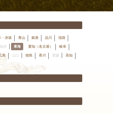
木・赤坂
青山
銀座
品川
池袋
福井
東海
愛知（名古屋）
岐阜
広島
山口
徳島
香川
愛媛
高知