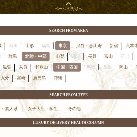
SEARCH FROM AREA
城
秋田
山形
福島
東京
渋谷・恵比寿
新宿
六本
木
群馬
北陸・中部
山梨
新潟
長野
富山
石川
滋賀
奈良
和歌山
中国・四国
鳥取
島根
岡山
大分
宮崎
鹿児島
沖縄
SEARCH FROM TYPE
L・素人系
女子大生・学生
その他
LUXURY DELIVERY HEALTH COLUMN