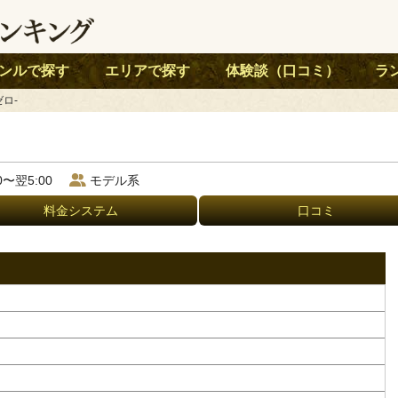
ンルで探す
エリアで探す
体験談（口コミ）
ラ
ゼロ-
00〜翌5:00
モデル系
料金システム
口コミ