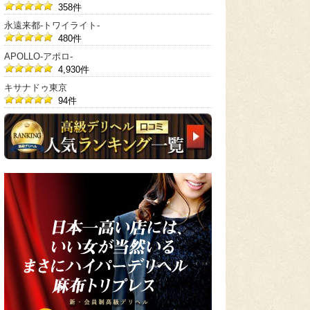
358件
永遠来都-トワイライト-
480件
APOLLO-アポロ-
4,930件
キサナドゥ東京
94件