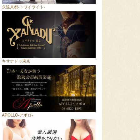
永遠来都-トワイライト-
キサナドゥ東京
APOLLO-アポロ-