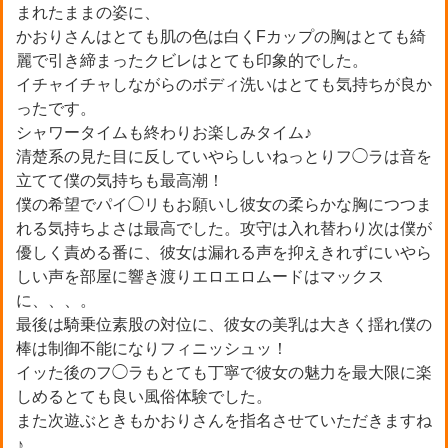
まれたままの姿に、
かおりさんはとても肌の色は白くFカップの胸はとても綺
麗で引き締まったクビレはとても印象的でした。
イチャイチャしながらのボディ洗いはとても気持ちが良か
ったです。
シャワータイムも終わりお楽しみタイム♪
清楚系の見た目に反していやらしいねっとりフ◯ラは音を
立てて僕の気持ちも最高潮！
僕の希望でパイ◯リもお願いし彼女の柔らかな胸につつま
れる気持ちよさは最高でした。攻守は入れ替わり次は僕が
優しく責める番に、彼女は漏れる声を抑えきれずにいやら
しい声を部屋に響き渡りエロエロムードはマックス
に、、、。
最後は騎乗位素股の対位に、彼女の美乳は大きく揺れ僕の
棒は制御不能になりフィニッシュッ！
イッた後のフ◯ラもとても丁寧で彼女の魅力を最大限に楽
しめるとても良い風俗体験でした。
また次遊ぶときもかおりさんを指名させていただきますね
♪