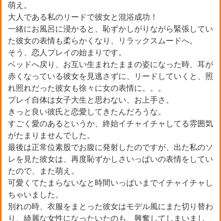
萌え。
大人である私のリードで彼女と混浴成功！
一緒にお風呂に浸かると、恥ずかしがりながら緊張してい
た彼女の表情も柔らかくなり、リラックスムードへ。
そう、恋人プレイの始まりです。
ベッドへ戻り、お互い生まれたままの姿になった時、耳が
赤くなっている彼女を見逃さずに、リードしていくと、照
れ照れだった彼女も徐々に女の表情に。。。
プレイ自体は女子大生と思わない、お上手さ。
きっと良い彼氏と恋愛してきたんだろうな。
すごく愛のあるというか、終始イチャイチャしてる雰囲気
がたまりませんでした。
最後は正常位素股でお腹に発射したのですが、出た私のソ
レを見た彼女は、再度恥ずかしさいっぱいの表情をしてい
たので、また萌え。
可愛くてたまらないなと時間いっぱいまでイチャイチャし
ちゃいました。
別れの時、衣服をまとった彼女はモデル風にまた切り替わ
り、綺麗な女性になったいたのも、興奮してしまいまし