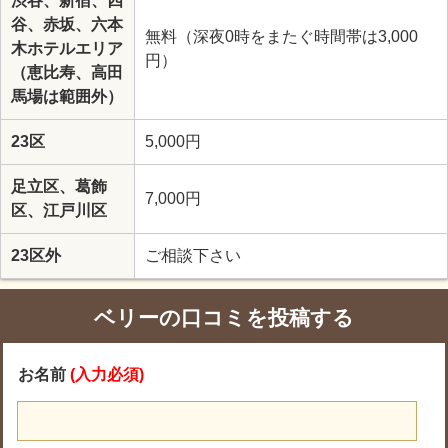
渋谷、新宿、四
谷、赤坂、六本
無料（深夜0時をまたぐ時間帯は3,000
木ホテルエリア
円）
（恵比寿、高田
馬場は範囲外）
23区
5,000円
足立区、葛飾
7,000円
区、江戸川区
23区外
ご相談下さい
ベリーの口コミを投稿する
お名前
(入力必須)