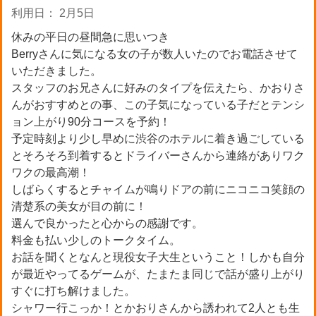
利用日： 2月5日
休みの平日の昼間急に思いつき
Berryさんに気になる女の子が数人いたのでお電話させて
いただきました。
スタッフのお兄さんに好みのタイプを伝えたら、かおりさ
んがおすすめとの事、この子気になっている子だとテンシ
ョン上がり90分コースを予約！
予定時刻より少し早めに渋谷のホテルに着き過ごしている
とそろそろ到着するとドライバーさんから連絡がありワク
ワクの最高潮！
しばらくするとチャイムが鳴りドアの前にニコニコ笑顔の
清楚系の美女が目の前に！
選んで良かったと心からの感謝です。
料金も払い少しのトークタイム。
お話を聞くとなんと現役女子大生ということ！しかも自分
が最近やってるゲームが、たまたま同じで話が盛り上がり
すぐに打ち解けました。
シャワー行こっか！とかおりさんから誘われて2人とも生