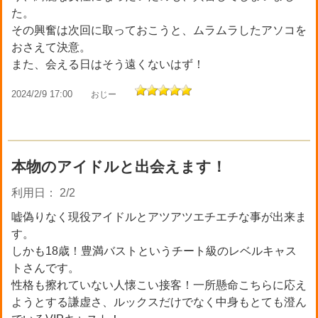
た。
その興奮は次回に取っておこうと、ムラムラしたアソコを
おさえて決意。
また、会える日はそう遠くないはず！
2024/2/9 17:00
おじー
本物のアイドルと出会えます！
利用日： 2/2
嘘偽りなく現役アイドルとアツアツエチエチな事が出来ま
す。
しかも18歳！豊満バストというチート級のレベルキャス
トさんです。
性格も擦れていない人懐こい接客！一所懸命こちらに応え
ようとする謙虚さ、ルックスだけでなく中身もとても澄ん