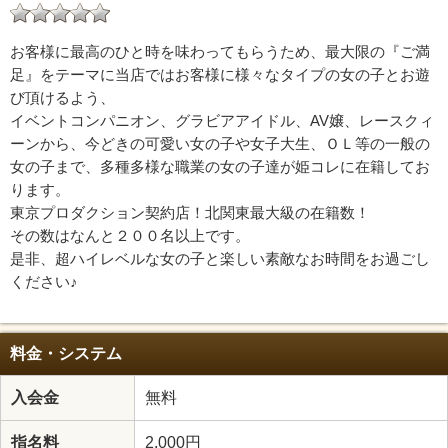
お客様に最高のひと時を味わってもらうため、最大限の『ご満
足』をテーマに当店ではお客様に様々なタイプの女の子とお遊
び頂けるよう、
イベントコンパニオン、グラビアアイドル、AV嬢、レースクィ
ーンから、今どきの可愛い女の子や女子大生、ＯＬ等の一般の
女の子まで、多種多様な職業の女の子達が姫コレに在籍してお
ります。
東京プロダクション契約店！北関東最大級の在籍数！
その数はなんと２００名以上です。
是非、超ハイレベルな女の子と楽しい素敵なお時間をお過ごし
ください♪
料金・システム
入会金
無料
指名料
2,000円