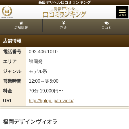
高級デリヘル口コミランキング
店舗情報
料金
口コミ
店舗情報
電話番号
092-406-1010
エリア
福岡発
ジャンル
モデル系
営業時間
12:00～翌5:00
料金
70分 19,000円〜
URL
http://hptop.jp/fh-viola/
福岡デザインヴィオラ