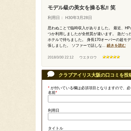
モデル級の美女を操る私‼ 笑
利用日： H30年3月28日
思わぬことで臨時収入がありました。 最近、H
つか利用しましたが全然質が違います。 急だっ
ホテルで待ちました。 身長170オーバーの超モ
張しました。 ソファーで話しな
...
続きを読む
2018/3/30 22:12
ウエタロウ
クラブアイリス大阪の口コミを投
*
が付いている欄は必須項目となりますので、必
名前
*
利用日
タイトル