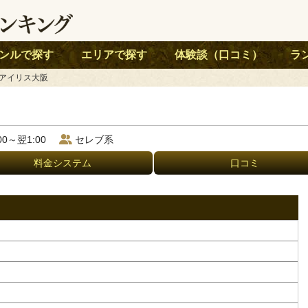
ンルで探す
エリアで探す
体験談（口コミ）
ラ
ブアイリス大阪
:00～翌1:00
セレブ系
料金システム
口コミ