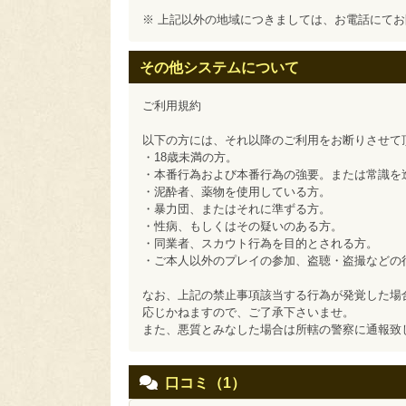
※ 上記以外の地域につきましては、お電話にて
その他システムについて
ご利用規約
以下の方には、それ以降のご利用をお断りさせて
・18歳未満の方。
・本番行為および本番行為の強要。または常識を
・泥酔者、薬物を使用している方。
・暴力団、またはそれに準ずる方。
・性病、もしくはその疑いのある方。
・同業者、スカウト行為を目的とされる方。
・ご本人以外のプレイの参加、盗聴・盗撮などの
なお、上記の禁止事項該当する行為が発覚した場
応じかねますので、ご了承下さいませ。
また、悪質とみなした場合は所轄の警察に通報致
口コミ（1）