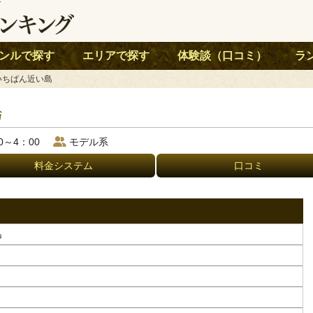
グ
ンルで探す
エリアで探す
体験談（口コミ）
ラ
にいちばん近い島
島
0～4：00
モデル系
料金システム
口コミ
島