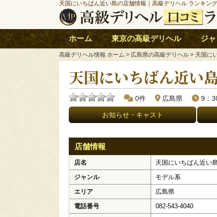
天国にいちばん近い島の店舗情報｜高級デリヘル ランキン
ホーム
東京の高級デリヘル
ジャ
高級デリヘル情報 ホーム
> 広島県の高級デリヘル > 天国
天国にいちばん近い
0件
広島県
9：3
お知らせ・キャスト
店舗情報
店名
天国にいちばん近い
ジャンル
モデル系
エリア
広島県
電話番号
082-543-4040