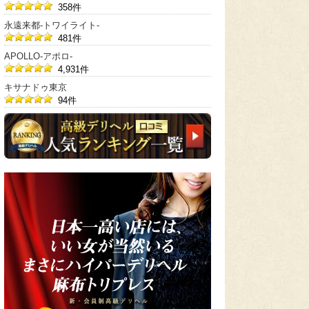
358件
永遠来都-トワイライト-
481件
APOLLO-アポロ-
4,931件
キサナドゥ東京
94件