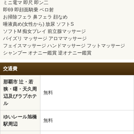
ミニ電マ 即尺 即ン二
即69 即顔面騎乗 ベロ射
お掃除フェラ 鼻フェラ 顔なめ
唾液責め(女性から) 放尿 ソフトS
ソフトM 痴女プレイ 前立腺マッサージ
パイズリ マッサージ アロママッサージ
フェイスマッサージ ハンドマッサージ フットマッサージ
シャンプー オナニー鑑賞 逆オナニー鑑賞
交通費
那覇市 辻・若
狭・曙・天久周
無料
辺及びラブホテ
ル
ゆいレール旭橋
無料
駅周辺