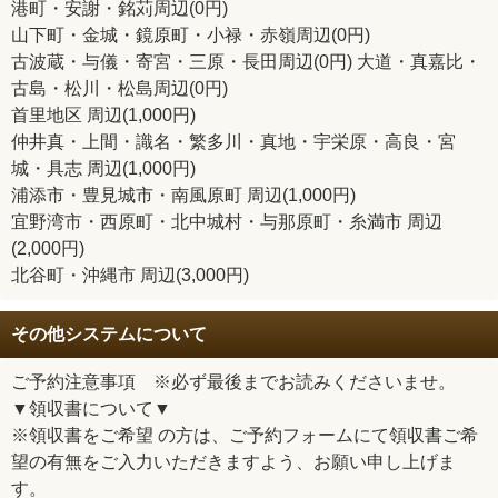
港町・安謝・銘苅周辺(0円)
山下町・金城・鏡原町・小禄・赤嶺周辺(0円)
古波蔵・与儀・寄宮・三原・長田周辺(0円) 大道・真嘉比・
古島・松川・松島周辺(0円)
首里地区 周辺(1,000円)
仲井真・上間・識名・繁多川・真地・宇栄原・高良・宮
城・具志 周辺(1,000円)
浦添市・豊見城市・南風原町 周辺(1,000円)
宜野湾市・西原町・北中城村・与那原町・糸満市 周辺
(2,000円)
北谷町・沖縄市 周辺(3,000円)
その他システムについて
ご予約注意事項 ※必ず最後までお読みくださいませ。
▼領収書について▼
※領収書をご希望 の方は、ご予約フォームにて領収書ご希
望の有無をご入力いただきますよう、お願い申し上げま
す。