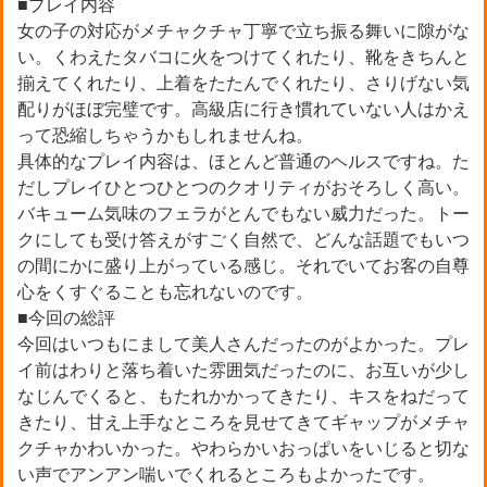
■プレイ内容
女の子の対応がメチャクチャ丁寧で立ち振る舞いに隙がな
い。くわえたタバコに火をつけてくれたり、靴をきちんと
揃えてくれたり、上着をたたんでくれたり、さりげない気
配りがほぼ完璧です。高級店に行き慣れていない人はかえ
って恐縮しちゃうかもしれませんね。
具体的なプレイ内容は、ほとんど普通のヘルスですね。た
だしプレイひとつひとつのクオリティがおそろしく高い。
バキューム気味のフェラがとんでもない威力だった。トー
クにしても受け答えがすごく自然で、どんな話題でもいつ
の間にかに盛り上がっている感じ。それでいてお客の自尊
心をくすぐることも忘れないのです。
■今回の総評
今回はいつもにまして美人さんだったのがよかった。プレ
イ前はわりと落ち着いた雰囲気だったのに、お互いが少し
なじんでくると、もたれかかってきたり、キスをねだって
きたり、甘え上手なところを見せてきてギャップがメチャ
クチャかわいかった。やわらかいおっぱいをいじると切な
い声でアンアン喘いでくれるところもよかったです。