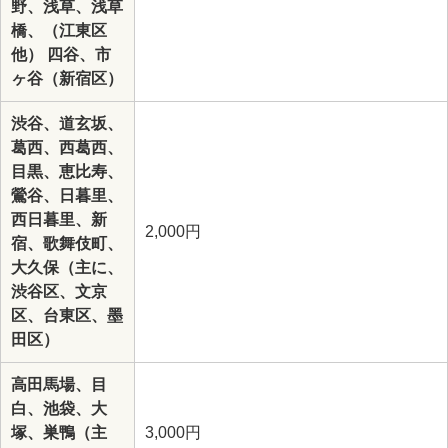
野、浅草、浅草
橋、（江東区
他） 四谷、市
ヶ谷（新宿区）
渋谷、道玄坂、
葛西、西葛西、
目黒、恵比寿、
鶯谷、日暮里、
西日暮里、新
2,000円
宿、歌舞伎町、
大久保（主に、
渋谷区、文京
区、台東区、墨
田区）
高田馬場、目
白、池袋、大
塚、巣鴨（主
3,000円