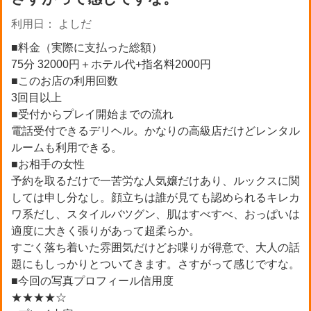
利用日： よしだ
■料金（実際に支払った総額）
75分 32000円＋ホテル代+指名料2000円
■このお店の利用回数
3回目以上
■受付からプレイ開始までの流れ
電話受付できるデリヘル。かなりの高級店だけどレンタル
ルームも利用できる。
■お相手の女性
予約を取るだけで一苦労な人気嬢だけあり、ルックスに関
しては申し分なし。顔立ちは誰が見ても認められるキレカ
ワ系だし、スタイルバツグン、肌はすべすべ、おっぱいは
適度に大きく張りがあって超柔らか。
すごく落ち着いた雰囲気だけどお喋りが得意で、大人の話
題にもしっかりとついてきます。さすがって感じですな。
■今回の写真プロフィール信用度
★★★★☆