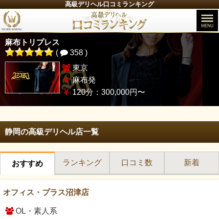
高級デリヘル口コミランキング
麻布トリプレス
(
358 )
東京
麻布発
120分：300,000円〜
静岡の高級デリヘル店一覧
ランキング
口コミ数
新着
おすすめ
オフィス・プラス沼津店
OL・素人系