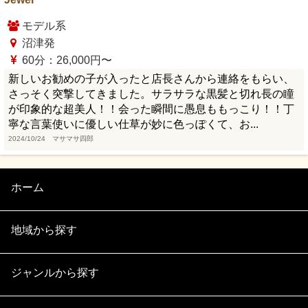
モデル系
沼津発
60分：26,000円〜
新しいお勧めの子が入ったと店長さんから連絡をもらい、
さっそく突撃してきました。サラサラな黒髪と切れ長の瞳
が印象的な超美人！！会った瞬間に愚息ももっこり！！丁
寧な言葉使いに優しい仕草が妙に色っぽくて、お...
2024/10/24 マサマサ四郎
ホーム
地域から探す
ジャンルから探す