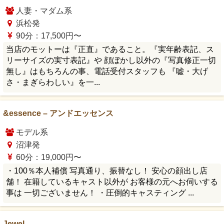
人妻・マダム系
浜松発
90分：17,500円〜
当店のモットーは『正直』であること。『実年齢表記、ス
リーサイズの実寸表記』や 顔ぼかし以外の『写真修正一切
無し』はもちろんの事、電話受付スタッフも 『嘘・大げ
さ・まぎらわしい』を一...
&essence – アンドエッセンス
モデル系
沼津発
60分：19,000円〜
・100％本人補償 写真通り、振替なし！ 安心の顔出し店
舗！ 在籍しているキャスト以外が お客様の元へお伺いする
事は 一切ございません！ ・圧倒的キャスティング ...
Jewel