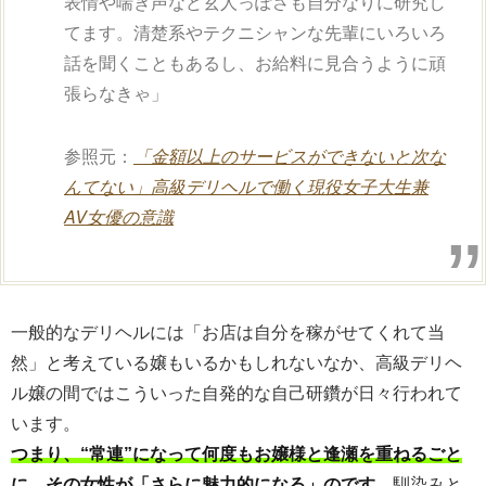
表情や喘ぎ声など玄人っぽさも自分なりに研究し
てます。清楚系やテクニシャンな先輩にいろいろ
話を聞くこともあるし、お給料に見合うように頑
張らなきゃ」
参照元：
「金額以上のサービスができないと次な
んてない」高級デリヘルで働く現役女子大生兼
AV女優の意識
一般的なデリヘルには「お店は自分を稼がせてくれて当
然」と考えている嬢もいるかもしれないなか、高級デリヘ
ル嬢の間ではこういった自発的な自己研鑽が日々行われて
います。
つまり、“常連”になって何度もお嬢様と逢瀬を重ねるごと
に、その女性が「さらに魅力的になる」のです。
馴染みと