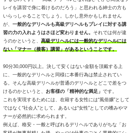
レイを講習で身に着けるのだろう」と思われる紳士の方も
いらっしゃることでしょう。しかし意外かもしれません
が、
一般的なデリヘルも高級デリヘルもプレイに対する講
習の力の入れようはさほど変わりません。
それでは何が違
うのかというと、
高級デリヘルには一般的なデリヘルには
ない「マナー（接客）講習」があるということです。
90分30,000円以上。決して安くはない金額を頂戴する上
に、一般的なデリヘルと同様に本番行為は禁止されてい
る。そんな高級デリヘルが普通のデリヘルとどこで差をつ
けるのかというと、
お客様の「精神的な満足」
です。
これを実現するためには、在籍する女性には“風俗嬢”として
ではなく“社会人”として、あるいは“女性”としての嗜みやマ
ナーが必然的に求められます。
例えば、格安・一般と呼ばれるデリヘルでありがちな「お
客様が無事射精した後、やっつけ仕事のごとく業務的にシ