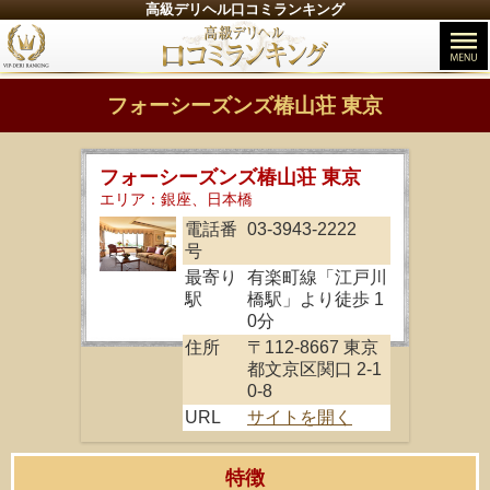
高級デリヘル口コミランキング
フォーシーズンズ椿山荘 東京
フォーシーズンズ椿山荘 東京
エリア：銀座、日本橋
電話番
03-3943-2222
号
最寄り
有楽町線「江戸川
駅
橋駅」より徒歩 1
0分
住所
〒112-8667 東京
都文京区関口 2-1
0-8
URL
サイトを開く
特徴