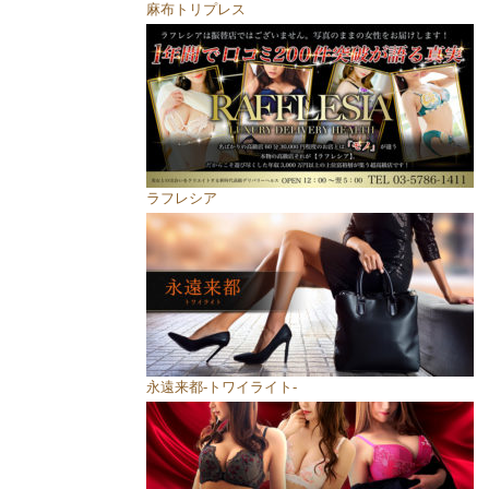
麻布トリプレス
ラフレシア
永遠来都-トワイライト-