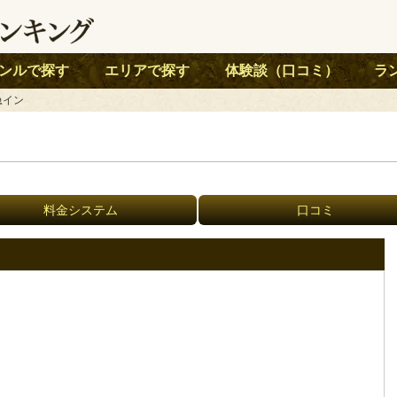
ンルで探す
エリアで探す
体験談（口コミ）
ラ
急イン
料金システム
口コミ