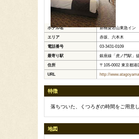
ホテル名
新橋愛宕山東急イン
エリア
赤坂、六本木
電話番号
03-3431-0109
最寄り駅
銀座線「虎ノ門駅」徒
住所
〒105-0002 東京都港
URL
http://www.atagoyama-
特徴
落ちついた、くつろぎの時間をご用意
地図