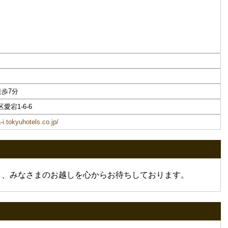
歩7分
区愛宕1-6-6
i.tokyuhotels.co.jp/
し、みなさまのお越しを心からお待ちしております。