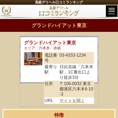
高級デリヘル口コミランキング
グランドハイアット東京
グランドハイアット東京
エリア：六本木・赤坂
電話番
03-4333-1234
号
最寄り
日比谷線「六本木
駅
駅」1C番出口よ
り徒歩3分
住所
〒106-0032 東京
都港区六本木6-10
-3
URL
サイトを開く
特徴