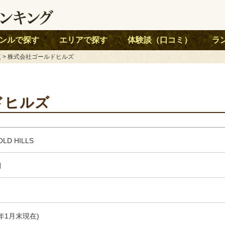
ンルで探す
エリアで探す
体験談（口コミ）
ラ
覧
> 株式会社ゴールドヒルズ
ドヒルズ
D HILLS
月
3年1月末現在)