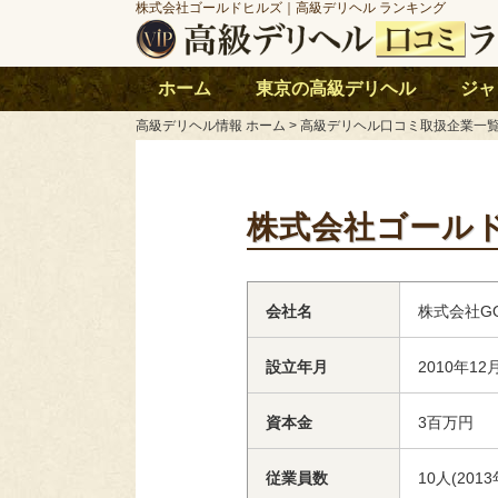
株式会社ゴールドヒルズ｜高級デリヘル ランキング
ホーム
東京の高級デリヘル
ジャ
高級デリヘル情報 ホーム
>
高級デリヘル口コミ取扱企業一
株式会社ゴール
会社名
株式会社GOL
設立年月
2010年12
資本金
3百万円
従業員数
10人(201