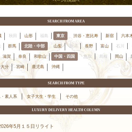
SEARCH FROM AREA
城
秋田
山形
福島
東京
渋谷・恵比寿
新宿
六本
木
群馬
北陸・中部
山梨
新潟
長野
富山
石川
滋賀
奈良
和歌山
中国・四国
鳥取
島根
岡山
大分
宮崎
鹿児島
沖縄
SEARCH FROM TYPE
L・素人系
女子大生・学生
その他
LUXURY DELIVERY HEALTH COLUMN
026年5月１５日リライト