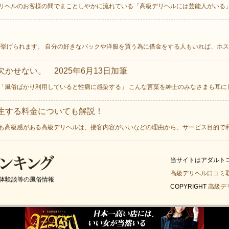
リヘルのお客様の間でまことしやかに流れている「高級デリヘルには芸能人がいる」と
挙げられます。 自分の好きなバックや洋服を買う為に借金をする人もいれば、ホスト
かせない。 2025年6月13日加筆
「風俗ばかり利用していると性病に感染する」 こんな言葉を紳士のみなさまも耳にした
生する料金についても解説！
も高級感がある高級デリヘルは、接客内容がいいなどの理由から、サービス目的で利用
当サイトはアダルト
高級デリヘル口コミ
体験談等の風俗情報
COPYRIGHT
高級デ