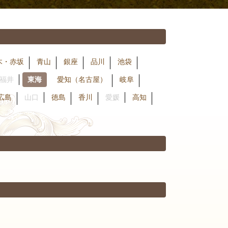
木・赤坂
青山
銀座
品川
池袋
福井
東海
愛知（名古屋）
岐阜
広島
山口
徳島
香川
愛媛
高知