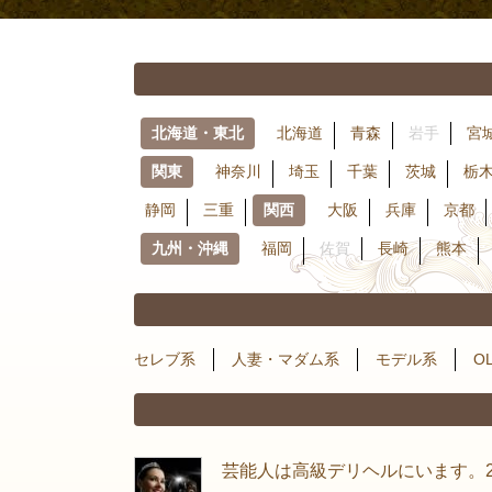
北海道・東北
北海道
青森
岩手
宮
関東
神奈川
埼玉
千葉
茨城
栃
静岡
三重
関西
大阪
兵庫
京都
九州・沖縄
福岡
佐賀
長崎
熊本
セレブ系
人妻・マダム系
モデル系
O
芸能人は高級デリヘルにいます。2